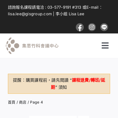
Skip
諮詢報名課程請電洽 :
03-577-9191
#313 或E-mail：
to
lisa.lee@gisgroup.com
| 李小姐 Lisa Lee
content
Togg
Navi
探索課程
提醒：購買課程前，請先閱讀 “
課程退費/轉班/延
投遞課程
期
” 須知
建議與回饋
首頁
/
商店
/
Page 4
登入及註冊流程