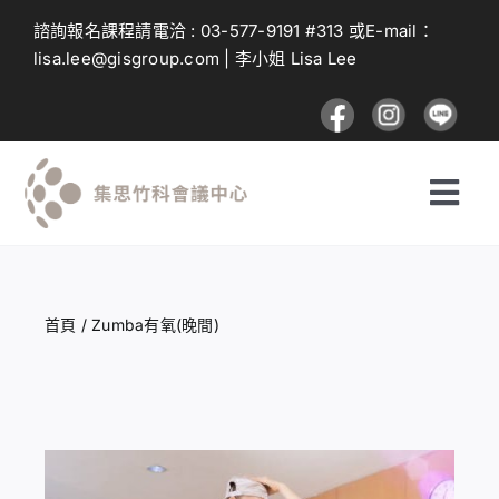
Skip
諮詢報名課程請電洽 :
03-577-9191
#313 或E-mail：
to
lisa.lee@gisgroup.com
| 李小姐 Lisa Lee
content
Togg
Navi
探索課程
首頁
/
Zumba有氧(晚間)
投遞課程
建議與回饋
登入及註冊流程