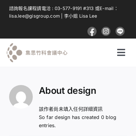
Skip
諮詢報名課程請電洽 :
03-577-9191
#313 或E-mail：
to
lisa.lee@gisgroup.com
| 李小姐 Lisa Lee
content
Togg
Navi
探索課程
About
design
投遞課程
該作者尚未填入任何詳細資訊
建議與回饋
So far design has created 0 blog
entries.
登入及註冊流程