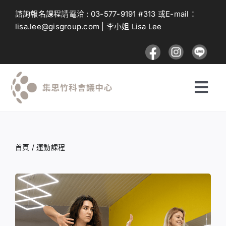
Skip
諮詢報名課程請電洽 :
03-577-9191
#313 或E-mail：
to
lisa.lee@gisgroup.com
| 李小姐 Lisa Lee
content
Togg
Navi
探索課程
首頁
/
運動課程
投遞課程
建議與回饋
登入及註冊流程