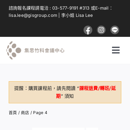
Skip
諮詢報名課程請電洽 :
03-577-9191
#313 或E-mail：
to
lisa.lee@gisgroup.com
| 李小姐 Lisa Lee
content
Togg
Navi
探索課程
提醒：購買課程前，請先閱讀 “
課程退費/轉班/延
投遞課程
期
” 須知
建議與回饋
首頁
/
商店
/
Page 4
登入及註冊流程