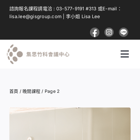
Skip
諮詢報名課程請電洽 :
03-577-9191
#313 或E-mail：
to
lisa.lee@gisgroup.com
| 李小姐 Lisa Lee
content
Togg
Navi
探索課程
首頁
/
晚間課程
/
Page 2
投遞課程
建議與回饋
登入及註冊流程