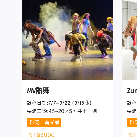
MV熱舞
Z
課程日期:7/7~9/22 (9/15休)
課程
每週二19:45~20:45，共十一週
每週
額滿，需候補
額
NT$
3000
NT