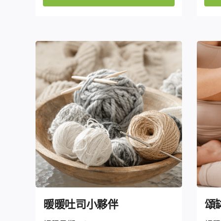
暖暖吐司小夥伴
頌