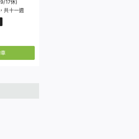
9/17休)
00，共十一週
物車