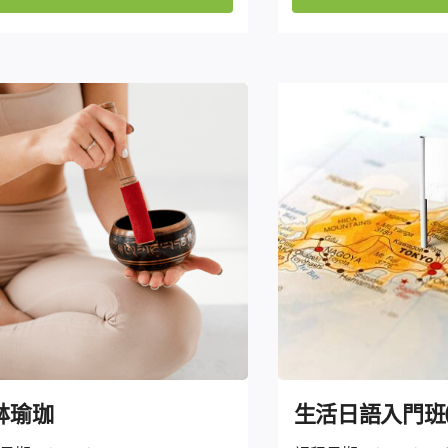
缽瑜珈
生活日語入門班(