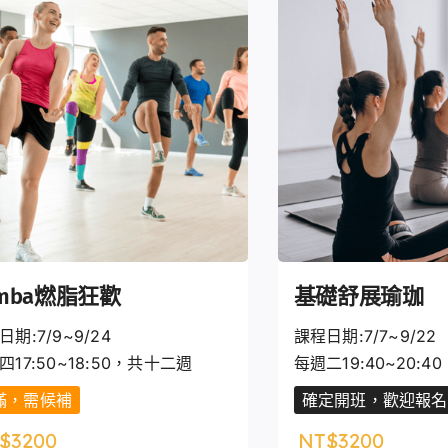
umba燃脂狂歡
基礎舒展瑜珈
日期:7/9~9/24
課程日期:7/7~9/22
四17:50~18:50，共十二週
每週二19:40~20:
滿，需候補
確定開班，歡迎報名
$
3200
NT$
3200