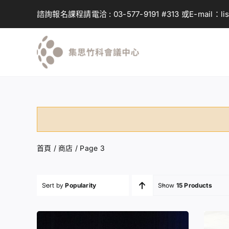
Skip
諮詢報名課程請電洽 :
03-577-9191
#313 或E-mail：
li
to
content
首頁
/
商店
/
Page 3
Sort by
Popularity
Show
15 Products