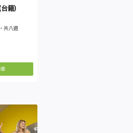
台籍)
00，共八週
物車