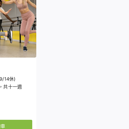
9/14休)
40，共十一週
物車