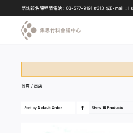
Skip
諮詢報名課程請電洽 :
03-577-9191
#313 或E-mail：
li
to
content
首頁
/
商店
Sort by
Default Order
Show
15 Products