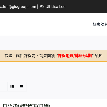
sa.lee@gisgroup.com
| 李小姐 Lisa Lee
探索課
提醒：購買課程前，請先閱讀 “
課程退費/轉班/延期
” 須知
日語初級起步班(日籍)