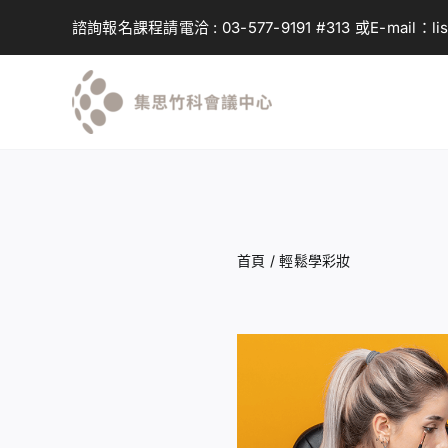
Skip
諮詢報名課程請電洽 :
03-577-9191
#313 或E-mail：
li
to
content
首頁
/
輕鬆學彩妝