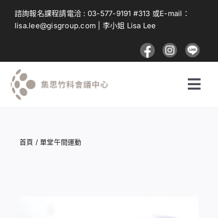
Skip
諮詢報名課程請電洽 :
03-577-9191
#313 或E-mail：
to
lisa.lee@gisgroup.com
| 李小姐 Lisa Lee
content
Togg
Navi
探索課程
首頁
/
單堂午間運動
投遞課程
建議與回饋
登入及註冊流程