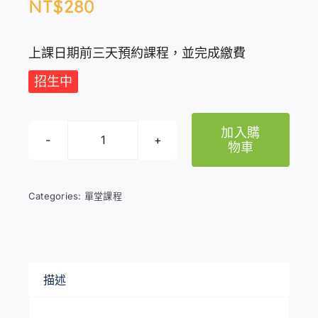
NT$
280
上課日期前三天預約課程，並完成繳費
招生中
加入購
物車
單
堂
午
Categories:
單堂課程
間
運
動
數
描述
量