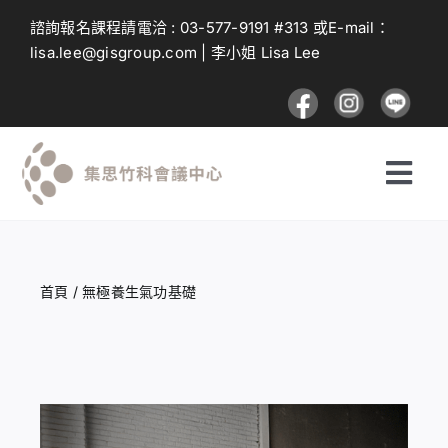
Skip
諮詢報名課程請電洽 :
03-577-9191
#313 或E-mail：
to
lisa.lee@gisgroup.com
| 李小姐 Lisa Lee
content
Togg
Navi
探索課程
首頁
/
無極養生氣功基礎
投遞課程
建議與回饋
登入及註冊流程