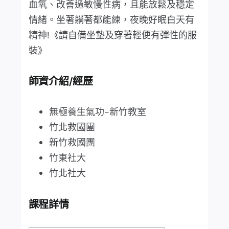
血氧、改善過敏慢性病，且能放鬆及穩定
情緒。坐著躺著都能練，夜晚好眠白天有
精神!《請自備坐墊及穿著輕便有彈性的服
裝》
師資介紹/經歷
無極養生氣功-新竹教室
竹北救國團
新竹救國團
竹東社大
竹北社大
課程詳情