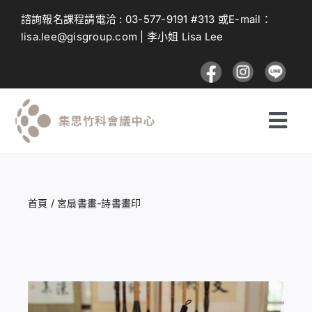
Skip
諮詢報名課程請電洽 :
03-577-9191
#313 或E-mail：
to
lisa.lee@gisgroup.com
| 李小姐 Lisa Lee
content
Togg
Navi
探索課程
首頁
/
宮扇書畫-詩書畫印
投遞課程
建議與回饋
登入及註冊流程