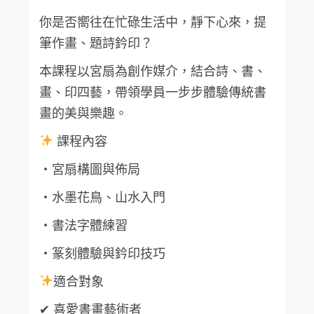
你是否嚮往在忙碌生活中，靜下心來，提
筆作畫、題詩鈐印？
本課程以宮扇為創作媒介，結合詩、書、
畫、印四藝，帶領學員一步步體驗傳統書
畫的美與樂趣。
課程內容
・宮扇構圖與佈局
・水墨花鳥、山水入門
・書法字體練習
・篆刻體驗與鈐印技巧
適合對象
✔ 喜愛書畫藝術者