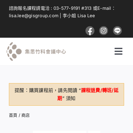
Skip
諮詢報名課程請電洽 :
03-577-9191
#313 或E-mail：
to
lisa.lee@gisgroup.com
| 李小姐 Lisa Lee
content
Togg
Navi
探索課程
提醒：購買課程前，請先閱讀 “
課程退費/轉班/延
投遞課程
期
” 須知
建議與回饋
首頁
/
商店
登入及註冊流程