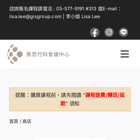
Skip
諮詢報名課程請電洽 :
03-577-9191
#313 或E-mail：
to
lisa.lee@gisgroup.com
| 李小姐 Lisa Lee
content
Togg
Navi
探索課程
提醒：購買課程前，請先閱讀 “
課程退費/轉班/延
投遞課程
期
” 須知
建議與回饋
首頁
/
商店
登入及註冊流程